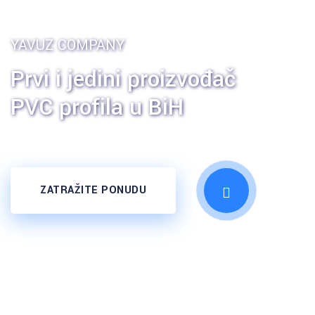
YAVUZ COMPANY
Prvi i jedini proizvođač
PVC profila u BiH
ZATRAŽITE PONUDU