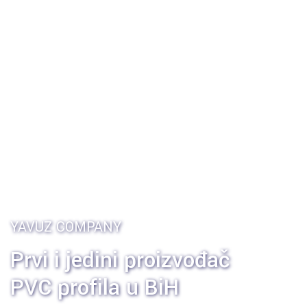
YAVUZ COMPANY
Prvi i jedini proizvođač
PVC profila u BiH