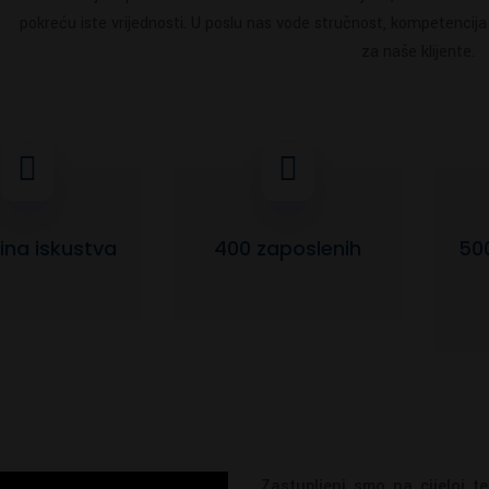
pokreću iste vrijednosti. U poslu nas vode stručnost, kompetencija i
za naše klijente.
ina iskustva
400 zaposlenih
50
Zastupljeni smo na cijeloj te