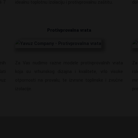
li 7
idealnu toplotnu izolaciju i protivprovalnu zaštitu.
do
Protivprovalna vrata
nih
Za Vas nudimo razne modele protivprovalnih vrata
Za
ati
koja su vrhunskog dizajna i kvalitete, vrlo visoke
ro
vuz
otpornosti na provalu, te izvrsne toplinske i zvučne
mn
izolacije.
pre