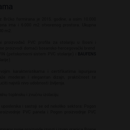
nama
 Brčko formirana je 2015. godine, a osim 10.000
zona ima i 6.000 m2 otvorenog prostora. Ukupna
00 m2.
i proizvođač PVC profila za stolariju u Bosni i
m se proizvodi domaći bosansko-hercegovački brend
IN (petokomorni sistem PVC stolarije) i
BAUFENS
rije).
ojim karakteristikama i certifikatima ispunjava
traže moderan i elegantan dizajn, praktičnost te
ti najviši nivo udobnosti življenja.
lnu toplinsku i zvučnu izolaciju.
uposlenika i sastoji se od nekoliko sektora: Pogon
 proizvodnje PVC panela i Pogon proizvodnje PVC
pany svoje proizvode izvozi i izvan granica Bosne