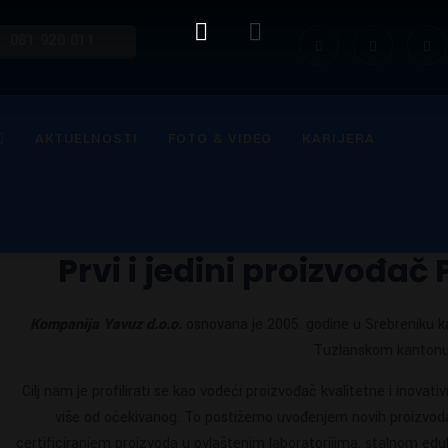
081 920 011
AKTUELNOSTI
FOTO & VIDEO
KARIJERA
Prvi i jedini proizvođač 
Kompanija Yavuz d.o.o.
osnovana je 2005. godine u Srebreniku k
Tuzlanskom kantonu
Cilj nam je profilirati se kao vodeći proizvođač kvalitetne i inovati
više od očekivanog. To postižemo uvođenjem novih proizvoda 
certificiranjem proizvoda u ovlaštenim laboratorijima, stalnom ed