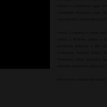
tržište i u zemljama regije, E
standarde Evropske unije, tak
naše profile i proizvode prozor
Yavuz Company u svom sastav
jedna u Brčkom, jedna u Sre
poslovnih jedinica u BiH (Bi
Gračanica, Hadžići, Ilidža, J
Vitanovići, Vitez, Vogošća, Ži
nekoliko poslovnih jedinica u 
Dnevno se u našim fabrikama p