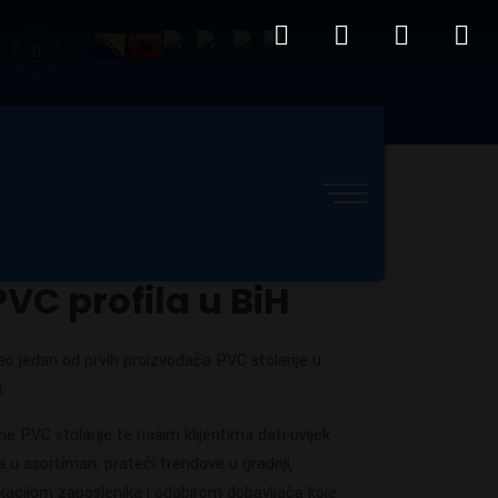
PVC profila u BiH
ao jedan od prvih proizvođača PVC stolarije u
.
vne PVC stolarije te našim klijentima dati uvijek
u asortiman, prateći trendove u gradnji,
ukacijom zaposlenika i odabirom dobavljača koje