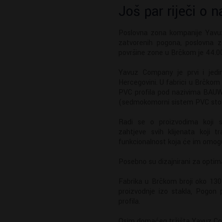
Još par riječi o 
Poslovna zona kompanije Yavuz
zatvorenih pogona, poslovna 
površine zone u Brčkom je 44.0
Yavuz Company je prvi i jedin
Hercegovini. U fabrici u Brčko
PVC profila pod nazivima BAUW
(sedmokomorni sistem PVC stola
Radi se o proizvodima koji sv
zahtjeve svih klijenata koji 
funkcionalnost koja će im omogući
Posebno su dizajnirani za optima
Fabrika u Brčkom broji oko 130 
proizvodnje izo stakla, Pogon
profila.
Osim domaćeg tržišta Yavuz Com