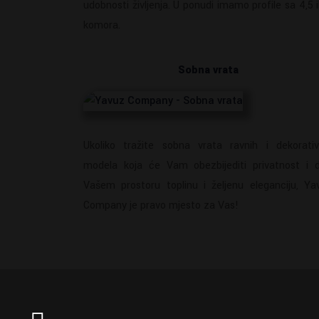
udobnosti življenja. U ponudi imamo profile sa 4,5 i
komora.
Sobna vrata
Ukoliko tražite sobna vrata ravnih i dekorativ
modela koja će Vam obezbijediti privatnost i d
Vašem prostoru toplinu i željenu eleganciju, Ya
Company je pravo mjesto za Vas!