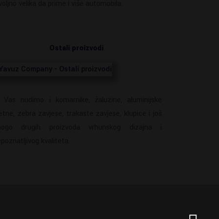
voljno velika da prime i više automobila.
Ostali proizvodi
 Vas nudimo i komarnike, žaluzine, aluminijske
letne, zebra zavjese, trakaste zavjese, klupice i još
ogo drugih proizvoda vrhunskog dizajna i
poznatljivog kvaliteta.