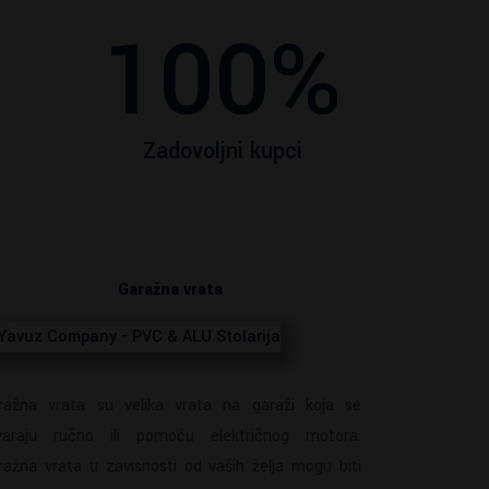
100
Zadovoljni kupci
Garažna vrata
ražna vrata su velika vrata na garaži koja se
varaju ručno ili pomoću električnog motora.
ražna vrata u zavisnosti od vaših želja mogu biti