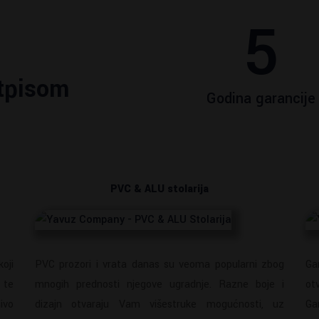
5
otpisom
Godina garancije
PVC & ALU stolarija
koji
PVC prozori i vrata danas su veoma popularni zbog
Ga
 te
mnogih prednosti njegove ugradnje. Razne boje i
ot
ivo
dizajn otvaraju Vam višestruke mogućnosti, uz
Ga