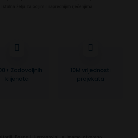
 stalna želja za boljim i naprednijim rješenjima
00+ Zadovoljnih
10M vrijednosti
klijenata
projekata
ritoriji Bosne i Hercegovini, a imamo otvoreno