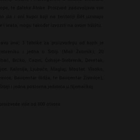
vrope, te daleke Afrike. Proizvod zadovoljava sve
o da i oni kupci koji na teritoriji BiH uzimaju
e i vrata, mogu također izvoziti na ovom tržištu.
u ima; 3 fabrike za proizvodnju od kojih je
breniku i jedna u Srbiji (Mali Zvornik); 20
hać, Brčko, Cazin, Ćehaje-Srebrenik, Devetak,
ajce, Kalesija, Ljubače, Maglaj, Mostar, Visoko,
vinice, Baucentar Ilidža, te Baucentar Živinice);
Srbiji i jedna poslovna jedinica u Njemačkoj.
roizvede više od 800 otvora.